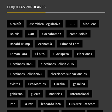
ETIQUETAS POPULARES
Alcaldía
Asamblea Legislativa
BCB
bloqueos
Bolivia
COB
Cochabamba
combustible
Donald Trump
economía
Edmand Lara
Edman Lara
El Alto
El Avispero
elecciones
Elecciones 2026
elecciones Bolivia 2025
Elecciones Bolivia2025
elecciones subnacionales
evistas
Evo Morales
Fiscalía
gasolina
gobierno
guerra
innoticias
Internacional
irán
La Paz
leonardo loza
Luis Arce Catacora