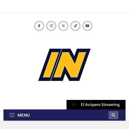
Skip
to
content
innoticiasbo.com
El Avispero Streaming
MENU