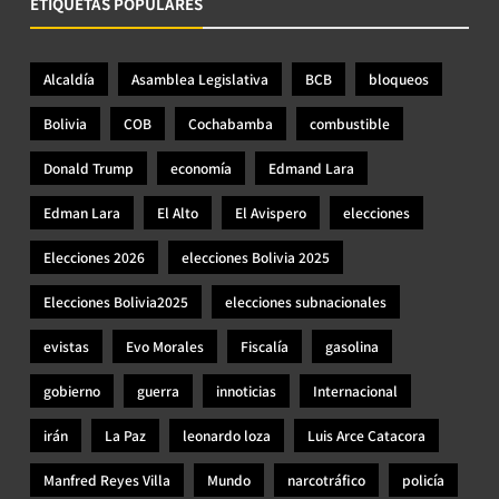
ETIQUETAS POPULARES
Alcaldía
Asamblea Legislativa
BCB
bloqueos
Bolivia
COB
Cochabamba
combustible
Donald Trump
economía
Edmand Lara
Edman Lara
El Alto
El Avispero
elecciones
Elecciones 2026
elecciones Bolivia 2025
Elecciones Bolivia2025
elecciones subnacionales
evistas
Evo Morales
Fiscalía
gasolina
gobierno
guerra
innoticias
Internacional
irán
La Paz
leonardo loza
Luis Arce Catacora
Manfred Reyes Villa
Mundo
narcotráfico
policía