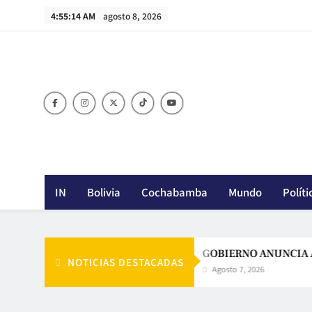
Skip
4:55:15 AM
agosto 8, 2026
to
content
IN
Bolivia
Cochabamba
Mundo
Políti
OLLO DEL PAÍS
GOBIERNO ANUNCIA ALIVIO 
NOTICIAS DESTACADAS
Agosto 7, 2026