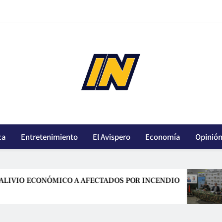
innoticiasbo.com
ca
Entretenimiento
El Avispero
Economía
Opinió
ECONÓMICO A AFECTADOS POR INCENDIO
OVI
Ago