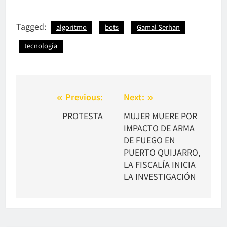
Tagged:
algoritmo
bots
Gamal Serhan
tecnología
Navegación
Previous:
Next:
de
PROTESTA
MUJER MUERE POR
IMPACTO DE ARMA
entradas
DE FUEGO EN
PUERTO QUIJARRO,
LA FISCALÍA INICIA
LA INVESTIGACIÓN