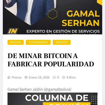
Bolivia
Cochabamba
Opinión
DE MINAR BITCOIN A
FABRICAR POPULARIDAD
Prensa
Enero 18, 2026
0
8 Mins
Gamal Serhan Jaldin (@gamalbolivia)