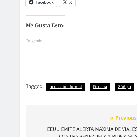
Facebook
X
Me Gusta Esto:
Cargando...
Tagged:
acusación formal
Fiscalía
Zúñiga
Navegación
Previous
de
EEUU EMITE ALERTA MÁXIMA DE VIAJE
CONTRA VENEZUELA Y PIDE A SU