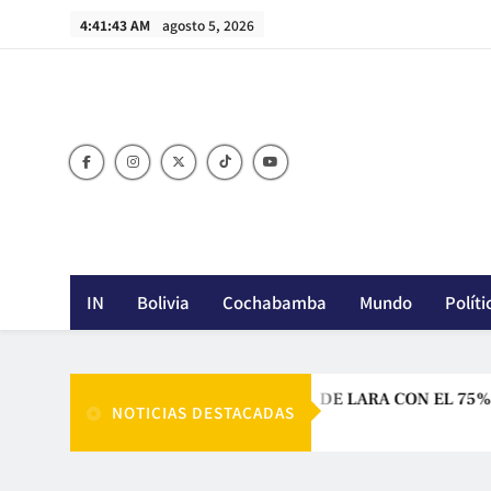
Skip
4:41:44 AM
agosto 5, 2026
to
content
IN
Bolivia
Cochabamba
Mundo
Políti
STIÓN DE PAZ CON EL 55% Y LA DE LARA CON EL 75%
NOTICIAS DESTACADAS