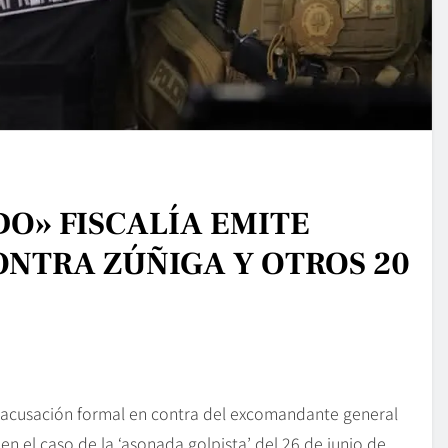
DO» FISCALÍA EMITE
NTRA ZÚÑIGA Y OTROS 20
la acusación formal en contra del excomandante general
 en el caso de la ‘asonada golpista’ del 26 de junio de