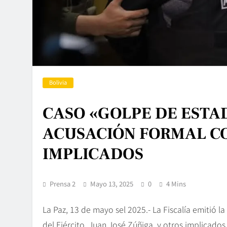
Bolivia
CASO «GOLPE DE ESTA
ACUSACIÓN FORMAL CO
IMPLICADOS
Prensa 2
Mayo 13, 2025
0
4 Mins
La Paz, 13 de mayo sel 2025.- La Fiscalía emitió 
del Ejército, Juan José Zúñiga, y otros implicados