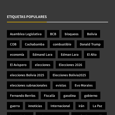
ETIQUETAS POPULARES
Asamblea Legislativa
BCB
bloqueos
Bolivia
COB
Cochabamba
combustible
Donald Trump
economía
Edmand Lara
Edman Lara
El Alto
El Avispero
elecciones
Elecciones 2026
elecciones Bolivia 2025
Elecciones Bolivia2025
elecciones subnacionales
evistas
Evo Morales
Fernando Berríos
Fiscalía
gasolina
gobierno
guerra
innoticias
Internacional
irán
La Paz