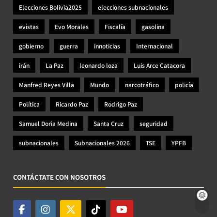
Elecciones Bolivia2025
elecciones subnacionales
evistas
Evo Morales
Fiscalía
gasolina
gobierno
guerra
innoticias
Internacional
irán
La Paz
leonardo loza
Luis Arce Catacora
Manfred Reyes Villa
Mundo
narcotráfico
policía
Política
Ricardo Paz
Rodrigo Paz
Samuel Doria Medina
Santa Cruz
seguridad
subnacionales
Subnacionales 2026
TSE
YPFB
CONTÁCTATE CON NOSOTROS