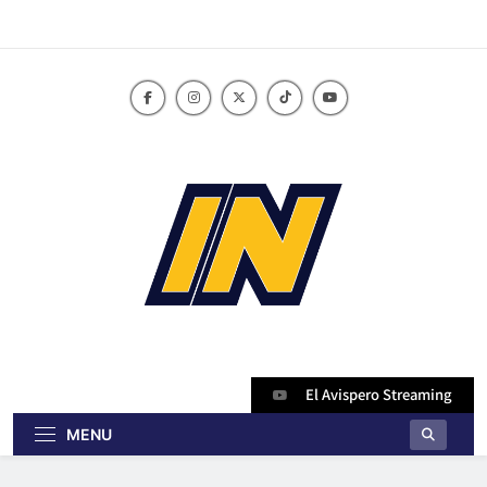
Skip
to
content
innoticiasbo.com
El Avispero Streaming
MENU