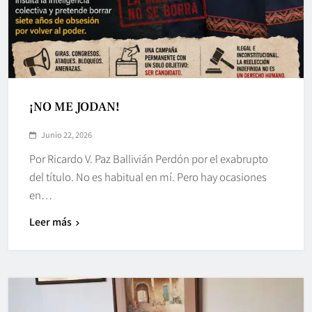
¡NO ME JODAN!
Junio 22, 2026
Por Ricardo V. Paz Ballivián Perdón por el exabrupto
del título. No es habitual en mí. Pero hay ocasiones
en…
Leer más