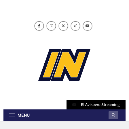
Skip
to
content
innoticiasbo.com
El Avispero Streaming
MENU