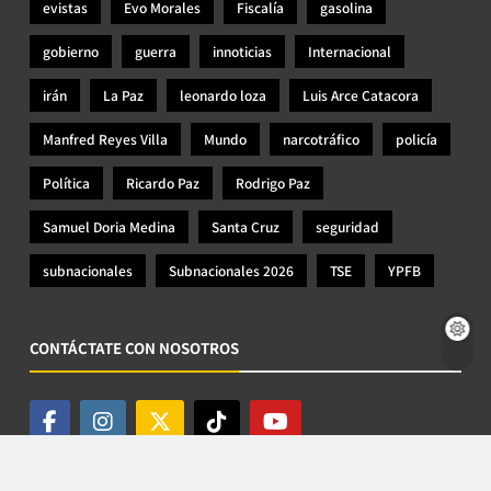
evistas
Evo Morales
Fiscalía
gasolina
gobierno
guerra
innoticias
Internacional
irán
La Paz
leonardo loza
Luis Arce Catacora
Manfred Reyes Villa
Mundo
narcotráfico
policía
Política
Ricardo Paz
Rodrigo Paz
Samuel Doria Medina
Santa Cruz
seguridad
subnacionales
Subnacionales 2026
TSE
YPFB
CONTÁCTATE CON NOSOTROS