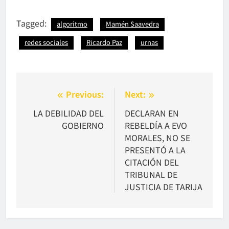
Tagged:
algoritmo
Mamén Saavedra
redes sociales
Ricardo Paz
urnas
Navegación
Previous:
Next:
de
LA DEBILIDAD DEL
DECLARAN EN
GOBIERNO
REBELDÍA A EVO
entradas
MORALES, NO SE
PRESENTÓ A LA
CITACIÓN DEL
TRIBUNAL DE
JUSTICIA DE TARIJA