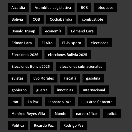
Alcaldía
Asamblea Legislativa
BCB
bloqueos
Bolivia
COB
Cochabamba
combustible
Donald Trump
economía
Edmand Lara
Edman Lara
El Alto
El Avispero
elecciones
Elecciones 2026
elecciones Bolivia 2025
Elecciones Bolivia2025
elecciones subnacionales
evistas
Evo Morales
Fiscalía
gasolina
gobierno
guerra
innoticias
Internacional
irán
La Paz
leonardo loza
Luis Arce Catacora
Manfred Reyes Villa
Mundo
narcotráfico
policía
Política
Ricardo Paz
Rodrigo Paz