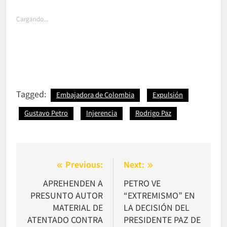
Cargando...
Tagged:
Embajadora de Colombia
Expulsión
Gustavo Petro
Injerencia
Rodrigo Paz
Navegación
Previous:
Next:
de
APREHENDEN A
PETRO VE
PRESUNTO AUTOR
“EXTREMISMO” EN
entradas
MATERIAL DE
LA DECISIÓN DEL
ATENTADO CONTRA
PRESIDENTE PAZ DE