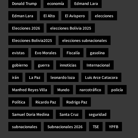
Donald Trump
economía
Edmand Lara
Edman Lara
El Alto
El Avispero
elecciones
Elecciones 2026
elecciones Bolivia 2025
Elecciones Bolivia2025
elecciones subnacionales
evistas
Evo Morales
Fiscalía
gasolina
gobierno
guerra
innoticias
Internacional
irán
La Paz
leonardo loza
Luis Arce Catacora
Manfred Reyes Villa
Mundo
narcotráfico
policía
Política
Ricardo Paz
Rodrigo Paz
Samuel Doria Medina
Santa Cruz
seguridad
subnacionales
Subnacionales 2026
TSE
YPFB