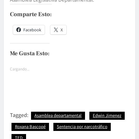
Comparte Esto:
Facebook
X
Me Gusta Esto:
Cargando...
Tagged:
Asamblea departamental
Edwin Jimenez
Roxana Bascopé
Sentencia por narcotráfico
TED