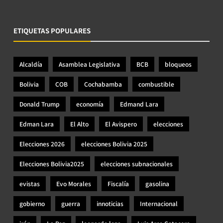
ETIQUETAS POPULARES
Alcaldía
Asamblea Legislativa
BCB
bloqueos
Bolivia
COB
Cochabamba
combustible
Donald Trump
economía
Edmand Lara
Edman Lara
El Alto
El Avispero
elecciones
Elecciones 2026
elecciones Bolivia 2025
Elecciones Bolivia2025
elecciones subnacionales
evistas
Evo Morales
Fiscalía
gasolina
gobierno
guerra
innoticias
Internacional