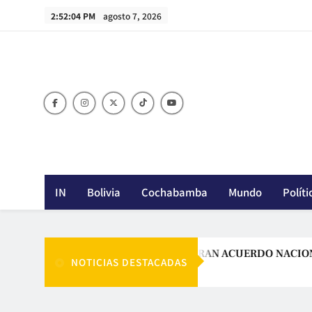
Skip
2:52:05 PM
agosto 7, 2026
to
content
IN
Bolivia
Cochabamba
Mundo
Políti
PAZ LLAMA A UN GRAN ACUERDO NACIONAL PARA 
NOTICIAS DESTACADAS
Agosto 7, 2026