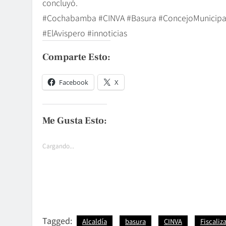
concluyó.
#Cochabamba #CINVA #Basura #ConcejoMunicipal #
#ElAvispero #innoticias
Comparte Esto:
Facebook
X
Me Gusta Esto:
Cargando...
Tagged:
Alcaldía
basura
CINVA
Fiscaliz