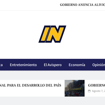
GOBIERNO ANUNCIA ALIVI
OVIEDO VINCULA OLA DE CRÍMEN
HABRÁ UN ESPACIO PROVISIONAL PARA AFECTADOS DEL INCENDI
PAZ LLAMA A UN GRAN ACUERDO
GOBIERNO ANUNCIA ALIVI
innoticiasbo.com
OVIEDO VINCULA OLA DE CRÍMEN
HABRÁ UN ESPACIO PROVISIONAL PARA AFECTADOS DEL INCENDI
ca
Entretenimiento
El Avispero
Economía
Opinió
EL DESARROLLO DEL PAÍS
GOBIERNO ANUNCI
Agosto 7, 2026