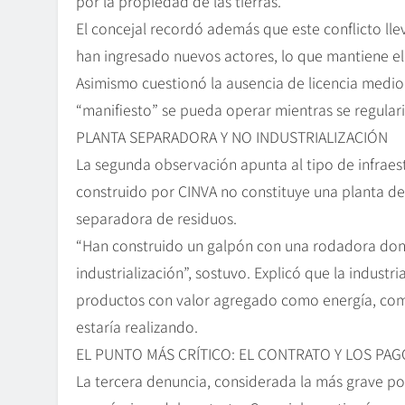
por la propiedad de las tierras.
El concejal recordó además que este conflicto ll
han ingresado nuevos actores, lo que mantiene el 
Asimismo cuestionó la ausencia de licencia medi
“manifiesto” se pueda operar mientras se regulari
PLANTA SEPARADORA Y NO INDUSTRIALIZACIÓN
La segunda observación apunta al tipo de infraest
construido por CINVA no constituye una planta de 
separadora de residuos.
“Han construido un galpón con una rodadora dond
industrialización”, sostuvo. Explicó que la industr
productos con valor agregado como energía, combu
estaría realizando.
EL PUNTO MÁS CRÍTICO: EL CONTRATO Y LOS PA
La tercera denuncia, considerada la más grave por