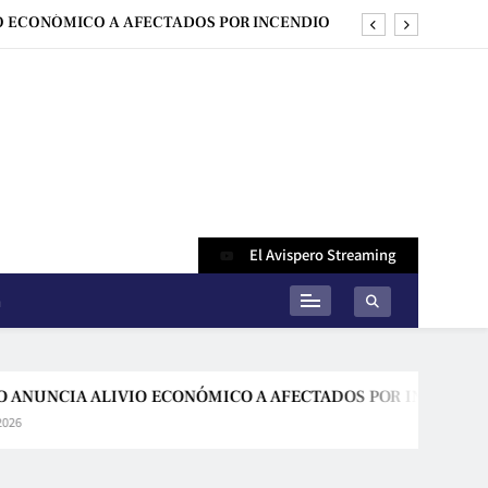
O ECONÓMICO A AFECTADOS POR INCENDIO
ES EN SANTA CRUZ CON LA RED DE MARSET
O DE BARRIO LINDO Y ALIVIO FINANCIERO
DE REACTIVACIÓN
 NACIONAL PARA EL DESARROLLO DEL PAÍS
O ECONÓMICO A AFECTADOS POR INCENDIO
ES EN SANTA CRUZ CON LA RED DE MARSET
El Avispero Streaming
O DE BARRIO LINDO Y ALIVIO FINANCIERO
n
DE REACTIVACIÓN
A ALIVIO ECONÓMICO A AFECTADOS POR INCENDIO