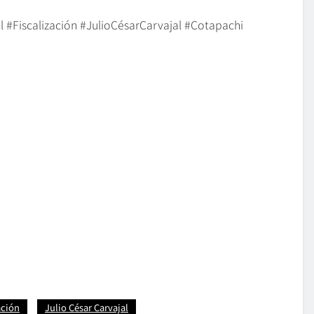
Fiscalización #JulioCésarCarvajal #Cotapachi
ación
Julio César Carvajal