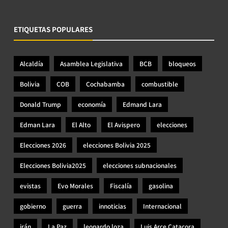
ETIQUETAS POPULARES
Alcaldía
Asamblea Legislativa
BCB
bloqueos
Bolivia
COB
Cochabamba
combustible
Donald Trump
economía
Edmand Lara
Edman Lara
El Alto
El Avispero
elecciones
Elecciones 2026
elecciones Bolivia 2025
Elecciones Bolivia2025
elecciones subnacionales
evistas
Evo Morales
Fiscalía
gasolina
gobierno
guerra
innoticias
Internacional
irán
La Paz
leonardo loza
Luis Arce Catacora