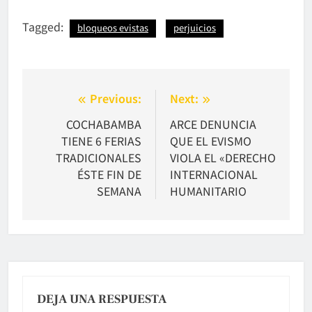
Tagged:
bloqueos evistas
perjuicios
Navegación
Previous:
Next:
de
COCHABAMBA
ARCE DENUNCIA
TIENE 6 FERIAS
QUE EL EVISMO
entradas
TRADICIONALES
VIOLA EL «DERECHO
ÉSTE FIN DE
INTERNACIONAL
SEMANA
HUMANITARIO
DEJA UNA RESPUESTA