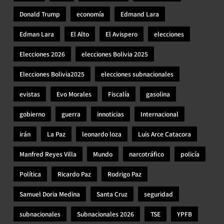
Donald Trump
economía
Edmand Lara
Edman Lara
El Alto
El Avispero
elecciones
Elecciones 2026
elecciones Bolivia 2025
Elecciones Bolivia2025
elecciones subnacionales
evistas
Evo Morales
Fiscalía
gasolina
gobierno
guerra
innoticias
Internacional
irán
La Paz
leonardo loza
Luis Arce Catacora
Manfred Reyes Villa
Mundo
narcotráfico
policía
Política
Ricardo Paz
Rodrigo Paz
Samuel Doria Medina
Santa Cruz
seguridad
subnacionales
Subnacionales 2026
TSE
YPFB