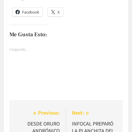
Facebook
X
Me Gusta Esto:
Cargando...
Navegación
Previous:
Next:
de
DESDE ORURO
INFOCAL PREPARÓ
ANDRÓNICO
LA PLANCHITA DEL