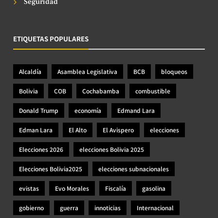
Seguridad
ETIQUETAS POPULARES
Alcaldía
Asamblea Legislativa
BCB
bloqueos
Bolivia
COB
Cochabamba
combustible
Donald Trump
economía
Edmand Lara
Edman Lara
El Alto
El Avispero
elecciones
Elecciones 2026
elecciones Bolivia 2025
Elecciones Bolivia2025
elecciones subnacionales
evistas
Evo Morales
Fiscalía
gasolina
gobierno
guerra
innoticias
Internacional