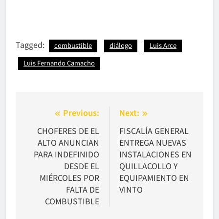
Tagged:
combustible
diálogo
Luis Arce
Luis Fernando Camacho
Navegación
Previous:
Next:
de
CHOFERES DE EL
FISCALÍA GENERAL
ALTO ANUNCIAN
ENTREGA NUEVAS
entradas
PARA INDEFINIDO
INSTALACIONES EN
DESDE EL
QUILLACOLLO Y
MIÉRCOLES POR
EQUIPAMIENTO EN
FALTA DE
VINTO
COMBUSTIBLE