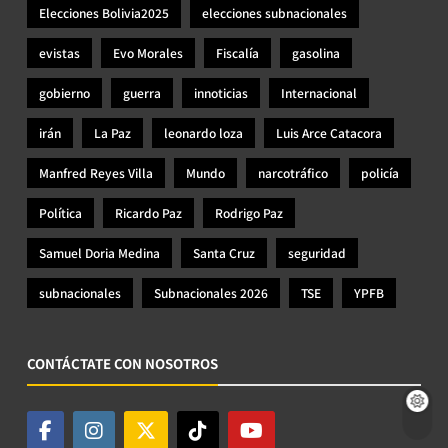
Elecciones Bolivia2025
elecciones subnacionales
evistas
Evo Morales
Fiscalía
gasolina
gobierno
guerra
innoticias
Internacional
irán
La Paz
leonardo loza
Luis Arce Catacora
Manfred Reyes Villa
Mundo
narcotráfico
policía
Política
Ricardo Paz
Rodrigo Paz
Samuel Doria Medina
Santa Cruz
seguridad
subnacionales
Subnacionales 2026
TSE
YPFB
CONTÁCTATE CON NOSOTROS