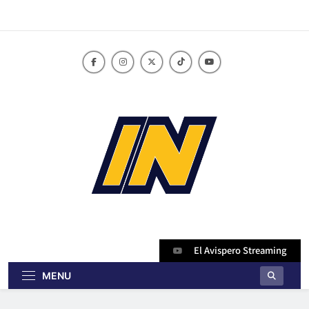
Skip
to
content
innoticiasbo.com
El Avispero Streaming
MENU