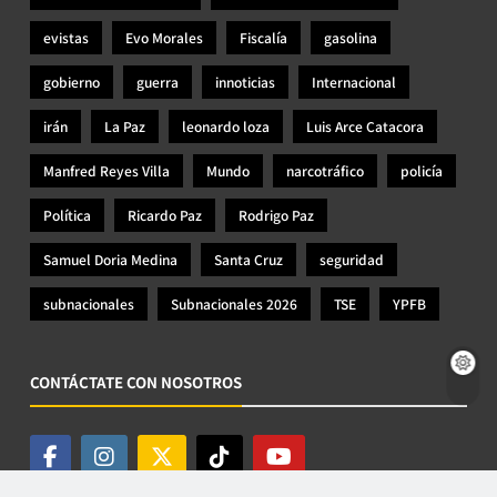
evistas
Evo Morales
Fiscalía
gasolina
gobierno
guerra
innoticias
Internacional
irán
La Paz
leonardo loza
Luis Arce Catacora
Manfred Reyes Villa
Mundo
narcotráfico
policía
Política
Ricardo Paz
Rodrigo Paz
Samuel Doria Medina
Santa Cruz
seguridad
subnacionales
Subnacionales 2026
TSE
YPFB
CONTÁCTATE CON NOSOTROS