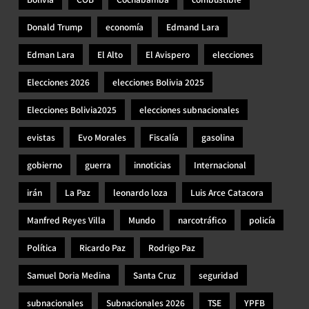
Donald Trump
economía
Edmand Lara
Edman Lara
El Alto
El Avispero
elecciones
Elecciones 2026
elecciones Bolivia 2025
Elecciones Bolivia2025
elecciones subnacionales
evistas
Evo Morales
Fiscalía
gasolina
gobierno
guerra
innoticias
Internacional
irán
La Paz
leonardo loza
Luis Arce Catacora
Manfred Reyes Villa
Mundo
narcotráfico
policía
Política
Ricardo Paz
Rodrigo Paz
Samuel Doria Medina
Santa Cruz
seguridad
subnacionales
Subnacionales 2026
TSE
YPFB