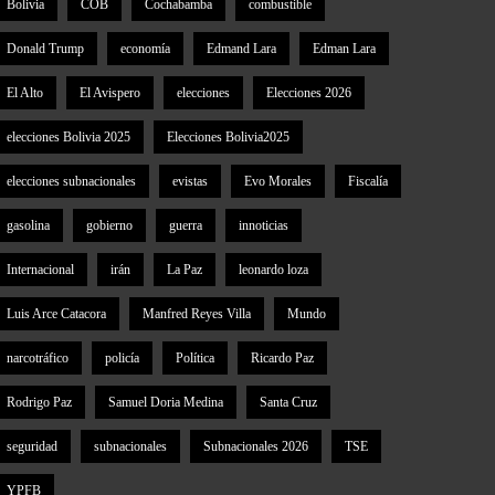
Bolivia
COB
Cochabamba
combustible
Donald Trump
economía
Edmand Lara
Edman Lara
El Alto
El Avispero
elecciones
Elecciones 2026
elecciones Bolivia 2025
Elecciones Bolivia2025
elecciones subnacionales
evistas
Evo Morales
Fiscalía
gasolina
gobierno
guerra
innoticias
Internacional
irán
La Paz
leonardo loza
Luis Arce Catacora
Manfred Reyes Villa
Mundo
narcotráfico
policía
Política
Ricardo Paz
Rodrigo Paz
Samuel Doria Medina
Santa Cruz
seguridad
subnacionales
Subnacionales 2026
TSE
YPFB