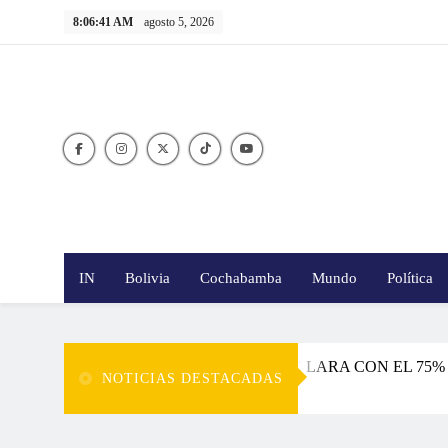
Skip
8:06:43 AM
agosto 5, 2026
to
content
20
20
IN
Bolivia
Cochabamba
Mundo
Política
N DE PAZ CON EL 55% Y LA DE LARA CON EL 75%
NOTICIAS DESTACADAS