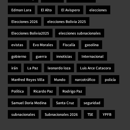
Edman Lara
El Alto
El Avispero
elecciones
Elecciones 2026
elecciones Bolivia 2025
Elecciones Bolivia2025
elecciones subnacionales
evistas
Evo Morales
Fiscalía
gasolina
gobierno
guerra
innoticias
Internacional
irán
La Paz
leonardo loza
Luis Arce Catacora
Manfred Reyes Villa
Mundo
narcotráfico
policía
Política
Ricardo Paz
Rodrigo Paz
Samuel Doria Medina
Santa Cruz
seguridad
subnacionales
Subnacionales 2026
TSE
YPFB