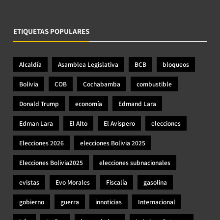
ETIQUETAS POPULARES
Alcaldía
Asamblea Legislativa
BCB
bloqueos
Bolivia
COB
Cochabamba
combustible
Donald Trump
economía
Edmand Lara
Edman Lara
El Alto
El Avispero
elecciones
Elecciones 2026
elecciones Bolivia 2025
Elecciones Bolivia2025
elecciones subnacionales
evistas
Evo Morales
Fiscalía
gasolina
gobierno
guerra
innoticias
Internacional