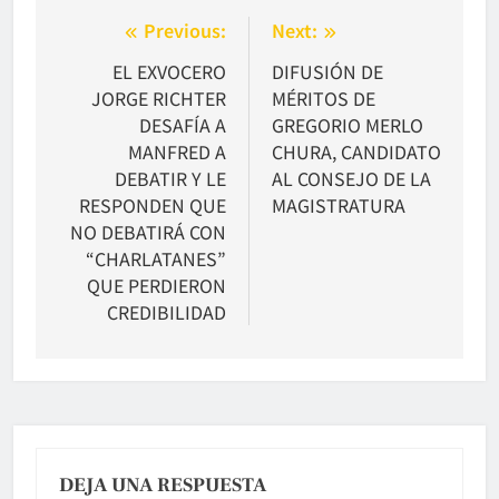
Navegación
Previous:
Next:
de
EL EXVOCERO
DIFUSIÓN DE
JORGE RICHTER
MÉRITOS DE
entradas
DESAFÍA A
GREGORIO MERLO
MANFRED A
CHURA, CANDIDATO
DEBATIR Y LE
AL CONSEJO DE LA
RESPONDEN QUE
MAGISTRATURA
NO DEBATIRÁ CON
“CHARLATANES”
QUE PERDIERON
CREDIBILIDAD
DEJA UNA RESPUESTA