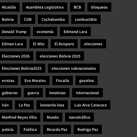
Alcaldía
Asamblea Legislativa
BCB
bloqueos
Bolivia
COB
Cochabamba
combustible
Donald Trump
economía
Edmand Lara
Edman Lara
El Alto
El Avispero
elecciones
Elecciones 2026
elecciones Bolivia 2025
Elecciones Bolivia2025
elecciones subnacionales
evistas
Evo Morales
Fiscalía
gasolina
gobierno
guerra
innoticias
Internacional
irán
La Paz
leonardo loza
Luis Arce Catacora
Manfred Reyes Villa
Mundo
narcotráfico
policía
Política
Ricardo Paz
Rodrigo Paz