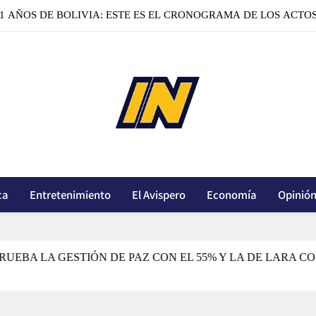
1 AÑOS DE BOLIVIA: ESTE ES EL CRONOGRAMA DE LOS ACTO
ENCUESTA: EL 61% CREE QUE BOLIVIA VA POR EL RUM
CONFIRMAN LA FUGA DE DOS PELIGROSOS B
IPSOS CIESMORI: EL EJE TRONCAL DESAPRUEBA LA GESTIÓN 
1 AÑOS DE BOLIVIA: ESTE ES EL CRONOGRAMA DE LOS ACTO
innoticiasbo.com
ENCUESTA: EL 61% CREE QUE BOLIVIA VA POR EL RUM
ca
Entretenimiento
CONFIRMAN LA FUGA DE DOS PELIGROSOS B
El Avispero
Economía
Opinió
LA GESTIÓN DE PAZ CON EL 55% Y LA DE LARA CON EL 7