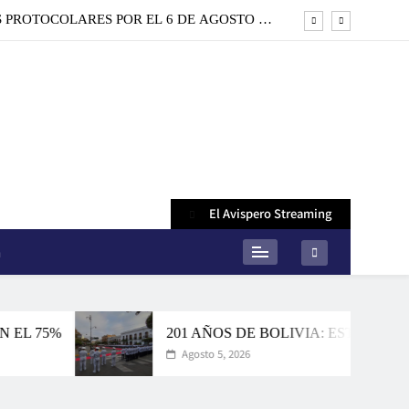
S PROTOCOLARES POR EL 6 DE AGOSTO EN
SUCRE
BO INCORRECTO; ECONOMÍA Y EMPLEO SON
PRIORIDAD
RASILEÑOS DE LA CÁRCEL DE PALMASOLA
DE PAZ CON EL 55% Y LA DE LARA CON EL
75%
S PROTOCOLARES POR EL 6 DE AGOSTO EN
SUCRE
BO INCORRECTO; ECONOMÍA Y EMPLEO SON
El Avispero Streaming
PRIORIDAD
RASILEÑOS DE LA CÁRCEL DE PALMASOLA
n
5%
201 AÑOS DE BOLIVIA: ESTE ES EL CRO
Agosto 5, 2026