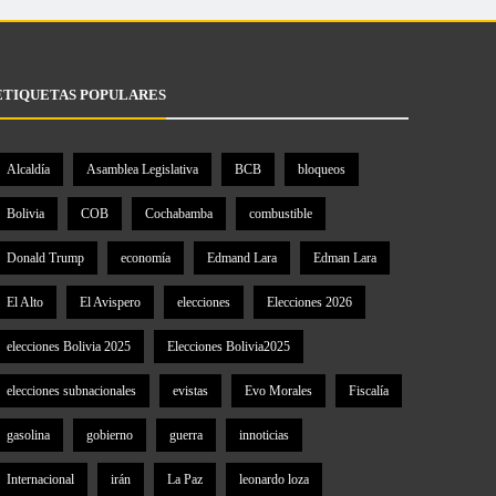
ETIQUETAS POPULARES
Alcaldía
Asamblea Legislativa
BCB
bloqueos
Bolivia
COB
Cochabamba
combustible
Donald Trump
economía
Edmand Lara
Edman Lara
El Alto
El Avispero
elecciones
Elecciones 2026
elecciones Bolivia 2025
Elecciones Bolivia2025
elecciones subnacionales
evistas
Evo Morales
Fiscalía
gasolina
gobierno
guerra
innoticias
Internacional
irán
La Paz
leonardo loza