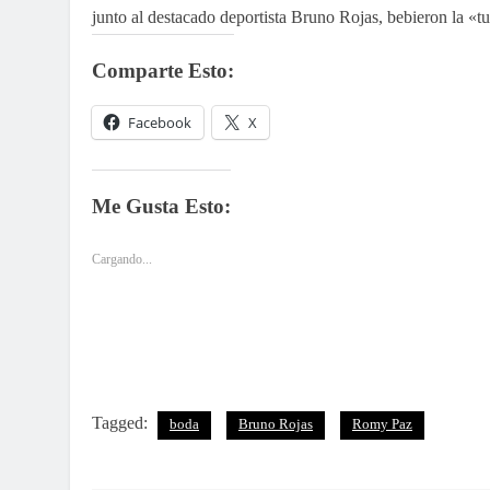
junto al destacado deportista Bruno Rojas, bebieron la «t
Comparte Esto:
Facebook
X
Me Gusta Esto:
Cargando...
Tagged:
boda
Bruno Rojas
Romy Paz