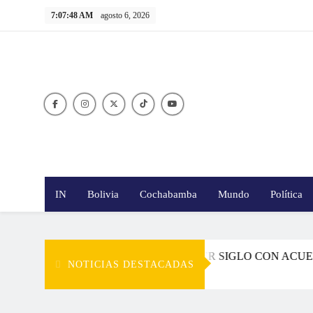
Skip
7:07:48 AM
agosto 6, 2026
to
content
IN
Bolivia
Cochabamba
Mundo
Política
TEA QUE BOLIVIA INICIE TERCER SIGLO CON ACUERDOS
NOTICIAS DESTACADAS