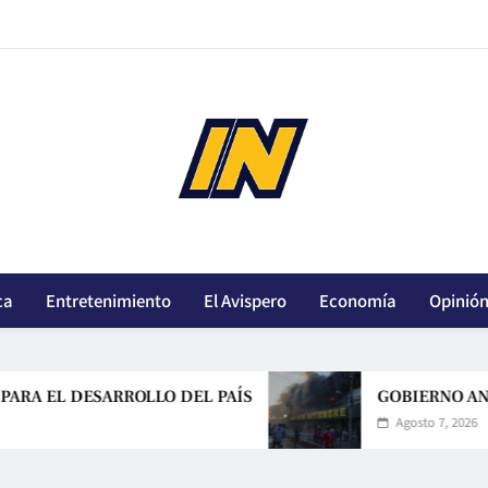
innoticiasbo.com
ca
Entretenimiento
El Avispero
Economía
Opinió
ESARROLLO DEL PAÍS
GOBIERNO ANUNCIA ALI
Agosto 7, 2026