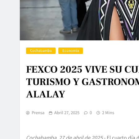
Cochabamba
Economía
FEXCO 2025 VIVE SU C
TURISMO Y GASTRONOM
ALALAY
Prensa
Abril 27, 2025
0
2 Mins
Cochabamba, 27 de abril de 2025
.- El cuarto dí