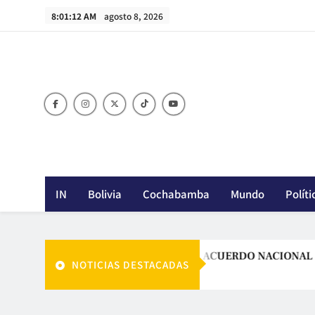
Skip
8:01:14 AM
agosto 8, 2026
to
content
IN
Bolivia
Cochabamba
Mundo
Políti
PAZ LLAMA A UN GRAN ACUERDO NACIONAL PARA EL D
NOTICIAS DESTACADAS
Agosto 7, 2026