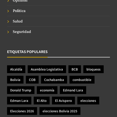
Opinión
Política
Salud
Seguridad
ETIQUETAS POPULARES
Alcaldía
Asamblea Legislativa
BCB
bloqueos
Bolivia
COB
Cochabamba
combustible
Donald Trump
economía
Edmand Lara
Edman Lara
El Alto
El Avispero
elecciones
Elecciones 2026
elecciones Bolivia 2025