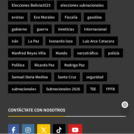
Elecciones Bolivia2025
elecciones subnacionales
evistas
Evo Morales
Fiscalía
gasolina
gobierno
guerra
innoticias
Internacional
irán
La Paz
leonardo loza
Luis Arce Catacora
Manfred Reyes Villa
Mundo
narcotráfico
policía
Política
Ricardo Paz
Rodrigo Paz
Samuel Doria Medina
Santa Cruz
seguridad
subnacionales
Subnacionales 2026
TSE
YPFB
CONTÁCTATE CON NOSOTROS