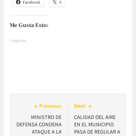
Facebook
X
Me Gusta Esto:
Cargando...
Navegación
Previous:
Next:
de
MINISTRO DE
CALIDAD DEL AIRE
DEFENSA CONDENA
EN EL MUNICIPIO
entradas
ATAQUE A LA
PASA DE REGULAR A