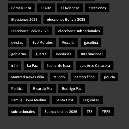
Edman Lara
El Alto
El Avispero
elecciones
Elecciones 2026
elecciones Bolivia 2025
Elecciones Bolivia2025
elecciones subnacionales
evistas
Evo Morales
Fiscalía
gasolina
gobierno
guerra
innoticias
Internacional
irán
La Paz
leonardo loza
Luis Arce Catacora
Manfred Reyes Villa
Mundo
narcotráfico
policía
Política
Ricardo Paz
Rodrigo Paz
Samuel Doria Medina
Santa Cruz
seguridad
subnacionales
Subnacionales 2026
TSE
YPFB