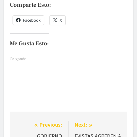
Comparte Esto:
Facebook
X
Me Gusta Esto:
Cargando...
Navegación
Previous:
Next:
de
GOBIERNO
EVISTAS AGREDEN A