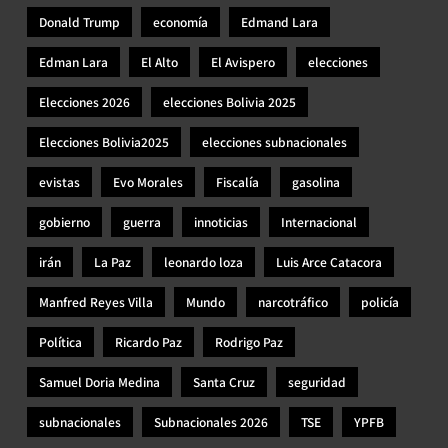
Donald Trump
economía
Edmand Lara
Edman Lara
El Alto
El Avispero
elecciones
Elecciones 2026
elecciones Bolivia 2025
Elecciones Bolivia2025
elecciones subnacionales
evistas
Evo Morales
Fiscalía
gasolina
gobierno
guerra
innoticias
Internacional
irán
La Paz
leonardo loza
Luis Arce Catacora
Manfred Reyes Villa
Mundo
narcotráfico
policía
Política
Ricardo Paz
Rodrigo Paz
Samuel Doria Medina
Santa Cruz
seguridad
subnacionales
Subnacionales 2026
TSE
YPFB