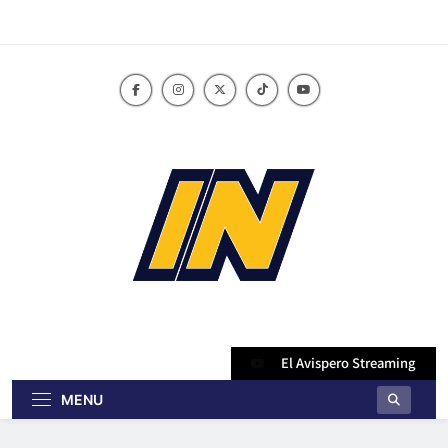
Skip
to
content
innoticiasbo.com
El Avispero Streaming
MENU