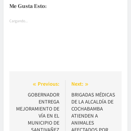
Me Gusta Esto:
Cargando...
Navegación
Previous:
Next:
de
GOBERNADOR
BRIGADAS MÉDICAS
ENTREGA
DE LA ALCALDÍA DE
entradas
MEJORAMIENTO DE
COCHABAMBA
VÍA EN EL
ATIENDEN A
MUNICIPIO DE
ANIMALES
SANTIVAÑEZ
AFECTADOS POR