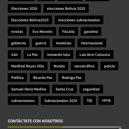
Elecciones 2026
elecciones Bolivia 2025
Elecciones Bolivia2025
elecciones subnacionales
evistas
Evo Morales
Fiscalía
gasolina
gobierno
guerra
innoticias
Internacional
irán
La Paz
leonardo loza
Luis Arce Catacora
Manfred Reyes Villa
Mundo
narcotráfico
policía
Política
Ricardo Paz
Rodrigo Paz
Samuel Doria Medina
Santa Cruz
seguridad
subnacionales
Subnacionales 2026
TSE
YPFB
CONTÁCTATE CON NOSOTROS