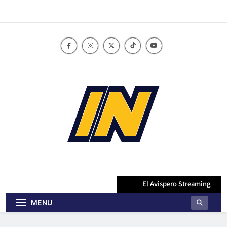
Skip
to
content
innoticiasbo.com
El Avispero Streaming
MENU