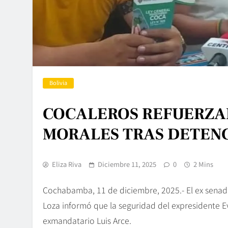
Bolivia
COCALEROS REFUERZA
MORALES TRAS DETENC
Eliza Riva
Diciembre 11, 2025
0
2 Mins
Cochabamba, 11 de diciembre, 2025.- El ex sena
Loza informó que la seguridad del expresidente Ev
exmandatario Luis Arce.