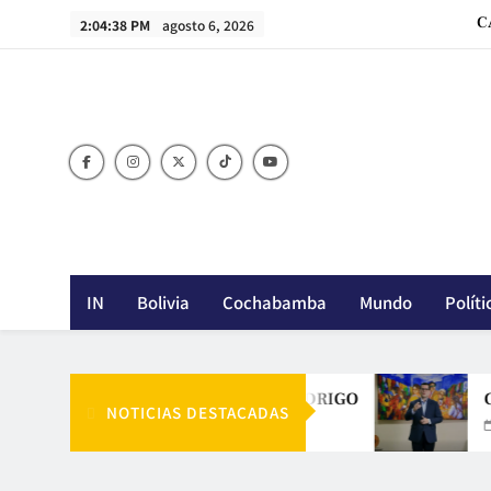
Skip
C
2:04:39 PM
agosto 6, 2026
to
content
C
IN
Bolivia
Cochabamba
Mundo
Políti
LA APUESTA DE RODRIGO
CAINC
NOTICIAS DESTACADAS
Agosto 6, 2026
Agost