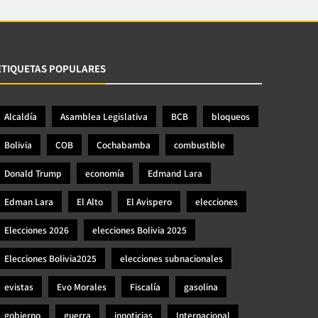
ETIQUETAS POPULARES
Alcaldía
Asamblea Legislativa
BCB
bloqueos
Bolivia
COB
Cochabamba
combustible
Donald Trump
economía
Edmand Lara
Edman Lara
El Alto
El Avispero
elecciones
Elecciones 2026
elecciones Bolivia 2025
Elecciones Bolivia2025
elecciones subnacionales
evistas
Evo Morales
Fiscalía
gasolina
gobierno
guerra
innoticias
Internacional