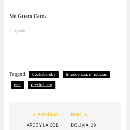
Me Gusta Esto:
Cargando...
Tagged:
Cochabamba
Intendencia. innoticias
pan
precio justo
Navegación
Previous:
Next:
de
ARCE Y LA COB
BOLIVIA: 39