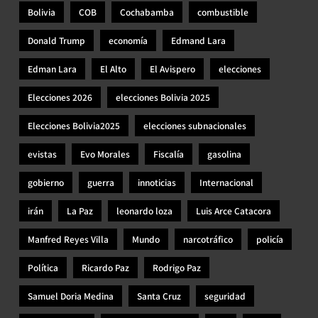
Bolivia
COB
Cochabamba
combustible
Donald Trump
economía
Edmand Lara
Edman Lara
El Alto
El Avispero
elecciones
Elecciones 2026
elecciones Bolivia 2025
Elecciones Bolivia2025
elecciones subnacionales
evistas
Evo Morales
Fiscalía
gasolina
gobierno
guerra
innoticias
Internacional
irán
La Paz
leonardo loza
Luis Arce Catacora
Manfred Reyes Villa
Mundo
narcotráfico
policía
Política
Ricardo Paz
Rodrigo Paz
Samuel Doria Medina
Santa Cruz
seguridad