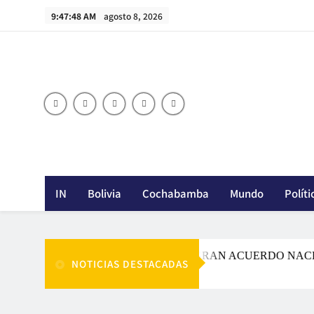
Skip
9:47:49 AM
agosto 8, 2026
to
content
IN
Bolivia
Cochabamba
Mundo
Políti
PAZ LLAMA A UN GRAN ACUERDO NACIONAL 
NOTICIAS DESTACADAS
Agosto 7, 2026