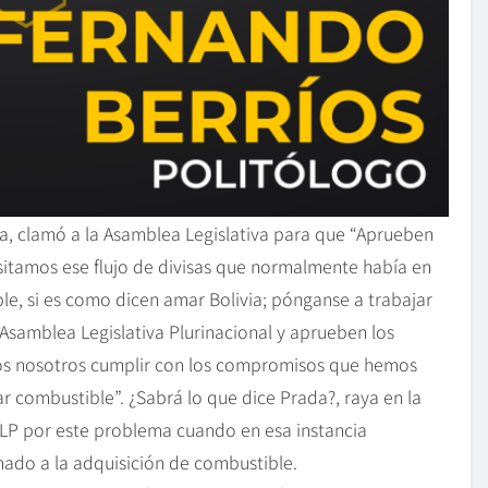
da, clamó a la Asamblea Legislativa para que “Aprueben
sitamos ese flujo de divisas que normalmente había en
, si es como dicen amar Bolivia; pónganse a trabajar
Asamblea Legislativa Plurinacional y aprueben los
amos nosotros cumplir con los compromisos que hemos
 combustible”. ¿Sabrá lo que dice Prada?, raya en la
ALP por este problema cuando en esa instancia
inado a la adquisición de combustible.