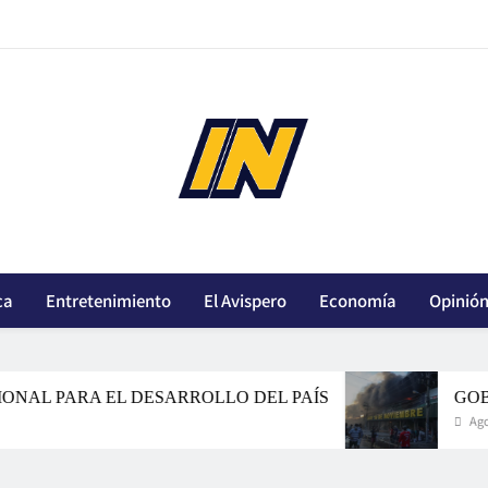
innoticiasbo.com
ca
Entretenimiento
El Avispero
Economía
Opinió
PARA EL DESARROLLO DEL PAÍS
GOBIERNO
Agosto 7, 202