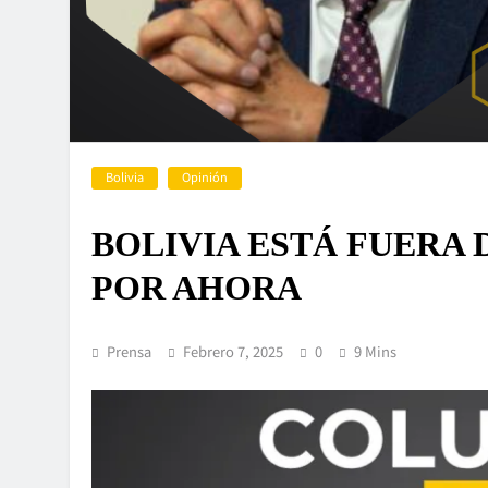
Bolivia
Opinión
BOLIVIA ESTÁ FUERA 
POR AHORA
Prensa
Febrero 7, 2025
0
9 Mins