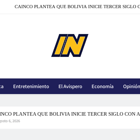
SECRETARIO DE ESTADO DE EEUU CELEBRA UNA ALIANZA
LARA: ‘AMAR A BOLIV
CAINCO PLANTEA QUE BOLIVIA INICIE TERCER SIGLO
SECRETARIO DE ESTADO DE EEUU CELEBRA UNA ALIANZA
innoticiasbo.com
LARA: ‘AMAR A BOLIV
ca
Entretenimiento
El Avispero
Economía
Opinió
LANTEA QUE BOLIVIA INICIE TERCER SIGLO CON ACUER
26