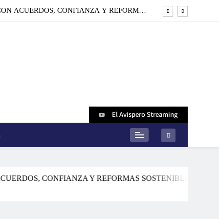
 RENOVADA CON BOLIVIA DESPUÉS DE 20
AÑOS
IA ES DECIR LA VERDAD, AUNQUE DUELA’
LA APUESTA DE RODRIGO
 CON ACUERDOS, CONFIANZA Y REFORMAS
SOSTENIBLES
 RENOVADA CON BOLIVIA DESPUÉS DE 20
AÑOS
IA ES DECIR LA VERDAD, AUNQUE DUELA’
El Avispero Streaming
n
DOS, CONFIANZA Y REFORMAS SOSTENIBLES