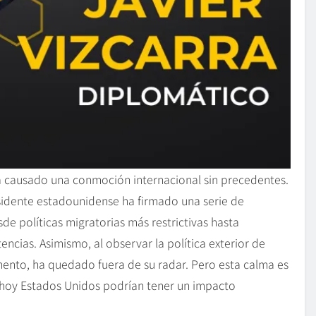
a causado una conmoción internacional sin precedentes.
sidente estadounidense ha firmado una serie de
de políticas migratorias más restrictivas hasta
cias. Asimismo, al observar la política exterior de
ento, ha quedado fuera de su radar. Pero esta calma es
 hoy Estados Unidos podrían tener un impacto