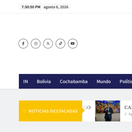
Skip
7:30:52 PM
agosto 6, 2026
to
content
IN
Bolivia
Cochabamba
Mundo
Políti
LA APUESTA DE RODRIGO
CAINCO P
NOTICIAS DESTACADAS
Agosto 6, 2026
Agosto 6, 20