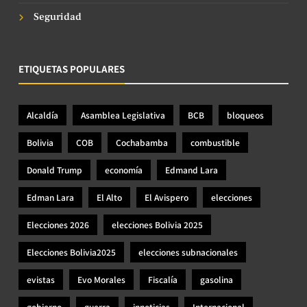
Seguridad
ETIQUETAS POPULARES
Alcaldía
Asamblea Legislativa
BCB
bloqueos
Bolivia
COB
Cochabamba
combustible
Donald Trump
economía
Edmand Lara
Edman Lara
El Alto
El Avispero
elecciones
Elecciones 2026
elecciones Bolivia 2025
Elecciones Bolivia2025
elecciones subnacionales
evistas
Evo Morales
Fiscalía
gasolina
gobierno
guerra
innoticias
Internacional