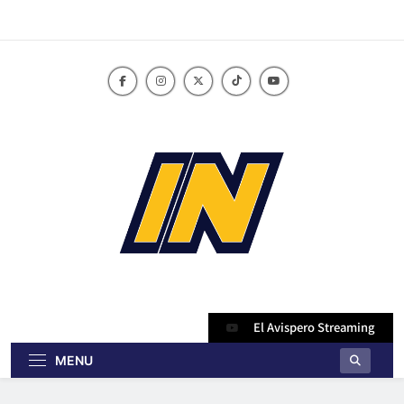
Skip
to
content
innoticiasbo.com
El Avispero Streaming
MENU