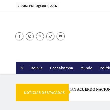
Skip
7:01:00 PM
agosto 8, 2026
to
content
IN
Bolivia
Cochabamba
Mundo
Políti
PAZ LLAMA A UN GRAN ACUERDO NACIONAL PARA
NOTICIAS DESTACADAS
Agosto 7, 2026