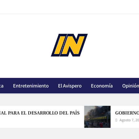
innoticiasbo.com
ca
Entretenimiento
El Avispero
Economía
Opinió
 EL DESARROLLO DEL PAÍS
GOBIERNO ANUNCI
Agosto 7, 2026