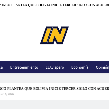
SECRETARIO DE ESTADO DE EEUU CELEBRA UNA ALIANZA RE
LARA: ‘AMAR A BOL
AINCO PLANTEA QUE BOLIVIA INICIE TERCER SIGLO CON ACUER
SECRETARIO DE ESTADO DE EEUU CELEBRA UNA ALIANZA RE
innoticiasbo.com
LARA: ‘AMAR A BOL
ca
Entretenimiento
El Avispero
Economía
Opinió
 QUE BOLIVIA INICIE TERCER SIGLO CON ACUERDOS, CONF