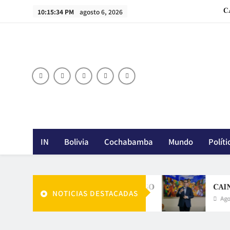
Skip
10:15:36 PM
agosto 6, 2026
to
content
C
IN
Bolivia
Cochabamba
Mundo
Políti
LA APUESTA DE RODRIGO
CAINCO PLANTEA
NOTICIAS DESTACADAS
Agosto 6, 2026
Agosto 6, 2026