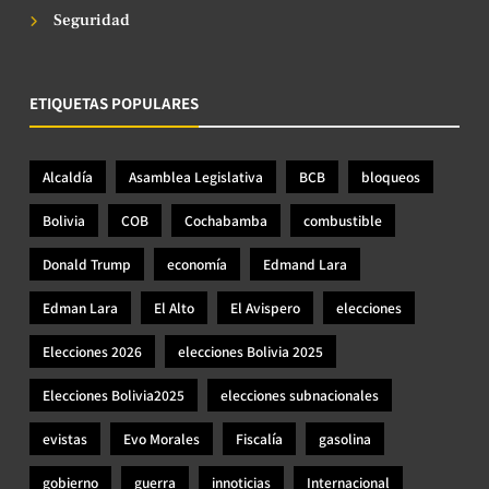
Seguridad
ETIQUETAS POPULARES
Alcaldía
Asamblea Legislativa
BCB
bloqueos
Bolivia
COB
Cochabamba
combustible
Donald Trump
economía
Edmand Lara
Edman Lara
El Alto
El Avispero
elecciones
Elecciones 2026
elecciones Bolivia 2025
Elecciones Bolivia2025
elecciones subnacionales
evistas
Evo Morales
Fiscalía
gasolina
gobierno
guerra
innoticias
Internacional