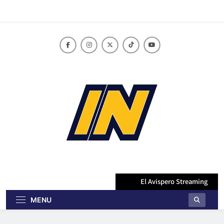
Skip
to
content
innoticiasbo.com
El Avispero Streaming
MENU