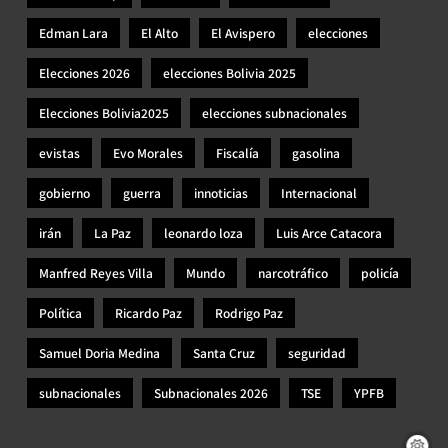
Edman Lara
El Alto
El Avispero
elecciones
Elecciones 2026
elecciones Bolivia 2025
Elecciones Bolivia2025
elecciones subnacionales
evistas
Evo Morales
Fiscalía
gasolina
gobierno
guerra
innoticias
Internacional
irán
La Paz
leonardo loza
Luis Arce Catacora
Manfred Reyes Villa
Mundo
narcotráfico
policía
Política
Ricardo Paz
Rodrigo Paz
Samuel Doria Medina
Santa Cruz
seguridad
subnacionales
Subnacionales 2026
TSE
YPFB