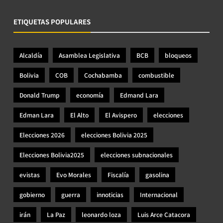
ETIQUETAS POPULARES
Alcaldía
Asamblea Legislativa
BCB
bloqueos
Bolivia
COB
Cochabamba
combustible
Donald Trump
economía
Edmand Lara
Edman Lara
El Alto
El Avispero
elecciones
Elecciones 2026
elecciones Bolivia 2025
Elecciones Bolivia2025
elecciones subnacionales
evistas
Evo Morales
Fiscalía
gasolina
gobierno
guerra
innoticias
Internacional
irán
La Paz
leonardo loza
Luis Arce Catacora