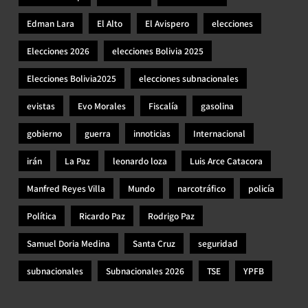
Edman Lara
El Alto
El Avispero
elecciones
Elecciones 2026
elecciones Bolivia 2025
Elecciones Bolivia2025
elecciones subnacionales
evistas
Evo Morales
Fiscalía
gasolina
gobierno
guerra
innoticias
Internacional
irán
La Paz
leonardo loza
Luis Arce Catacora
Manfred Reyes Villa
Mundo
narcotráfico
policía
Política
Ricardo Paz
Rodrigo Paz
Samuel Doria Medina
Santa Cruz
seguridad
subnacionales
Subnacionales 2026
TSE
YPFB