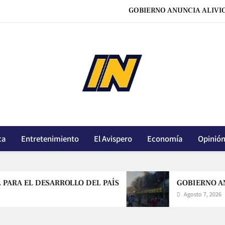
GOBIERNO ANUNCIA ALIVI
OVIEDO VINCULA OLA DE CRÍMEN
HABRÁ UN ESPACIO PROVISIONAL PARA AFECTADOS DEL INCENDI
PAZ LLAMA A UN GRAN ACUERDO
GOBIERNO ANUNCIA ALIVI
innoticiasbo.com
OVIEDO VINCULA OLA DE CRÍMEN
HABRÁ UN ESPACIO PROVISIONAL PARA AFECTADOS DEL INCENDI
ca
Entretenimiento
El Avispero
Economía
Opinió
EL DESARROLLO DEL PAÍS
GOBIERNO ANUNCI
Agosto 7, 2026