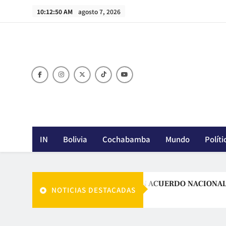
Skip
10:12:51 AM
agosto 7, 2026
to
content
IN
Bolivia
Cochabamba
Mundo
Políti
PAZ LLAMA A UN GRAN ACUERDO NACIONAL PARA 
NOTICIAS DESTACADAS
Agosto 7, 2026