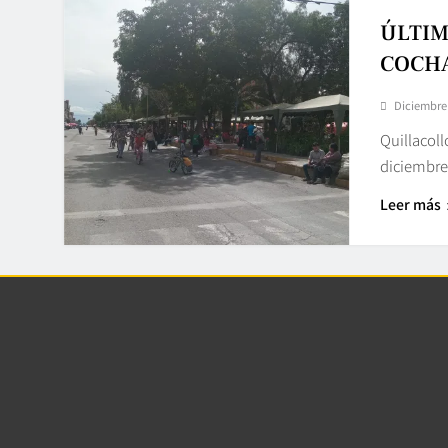
ÚLTIM
COCH
Diciembre 
Quillacoll
diciembre 
Leer más