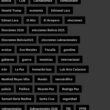
Bolivia
COB
Cochabamba
combustible
Donald Trump
economía
Edmand Lara
Edman Lara
El Alto
El Avispero
elecciones
Elecciones 2026
elecciones Bolivia 2025
Elecciones Bolivia2025
elecciones subnacionales
evistas
Evo Morales
Fiscalía
gasolina
gobierno
guerra
innoticias
Internacional
irán
La Paz
leonardo loza
Luis Arce Catacora
Manfred Reyes Villa
Mundo
narcotráfico
policía
Política
Ricardo Paz
Rodrigo Paz
Samuel Doria Medina
Santa Cruz
seguridad
subnacionales
Subnacionales 2026
TSE
YPFB