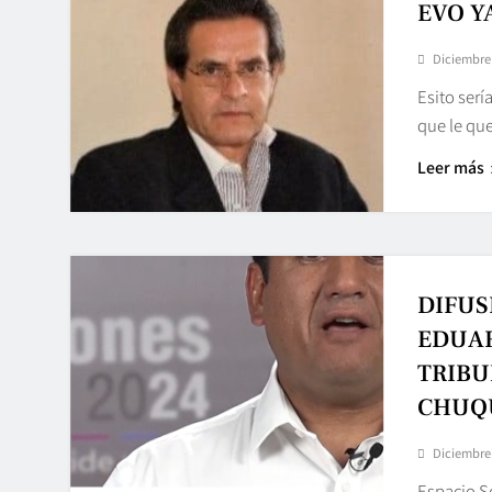
EVO Y
Diciembre 
Esito serí
que le qu
Leer más
DIFUS
EDUAR
TRIBU
CHUQ
Diciembre 
Espacio S