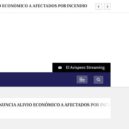
O ECONÓMICO A AFECTADOS POR INCENDIO
ES EN SANTA CRUZ CON LA RED DE MARSET
O DE BARRIO LINDO Y ALIVIO FINANCIERO
DE REACTIVACIÓN
 NACIONAL PARA EL DESARROLLO DEL PAÍS
O ECONÓMICO A AFECTADOS POR INCENDIO
ES EN SANTA CRUZ CON LA RED DE MARSET
El Avispero Streaming
O DE BARRIO LINDO Y ALIVIO FINANCIERO
n
DE REACTIVACIÓN
A ALIVIO ECONÓMICO A AFECTADOS POR INCENDIO