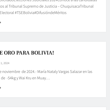
tos al Tribunal Supremo de Justicia – ChuquisacaTribunal
lectoral #TSEBolivia#DifusióndeMéritos
E ORO PARA BOLIVIA!
1, 2024
e noviembre de 2024.- María Nataly Vargas Salazar en las
s de -54kg y Wai Kru en Muay…