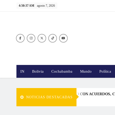
Skip
4:50:38 AM
agosto 7, 2026
to
content
IN
Bolivia
Cochabamba
Mundo
Política
 BOLIVIA INICIE TERCER SIGLO CON ACUERDOS, CONFIANZA
NOTICIAS DESTACADAS