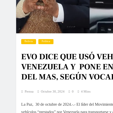
Bolivia
Política
EVO DICE QUE USÓ VEH
VENEZUELA Y PONE EN
DEL MAS, SEGÚN VOCA
Prensa
Octubre 30, 2024
0
4 Mins
La Paz, 30 de octubre de 2024
.-.- El líder del Movimien
vehículos “prestados” por Venezuela para transportarse y