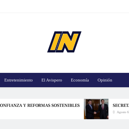
innoticiasbo.com
Entretenimiento
El Avispero
Economía
Opinión
 Y REFORMAS SOSTENIBLES
SECRETARIO DE E
Agosto 6, 2026