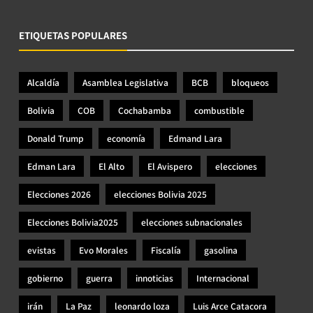
ETIQUETAS POPULARES
Alcaldía
Asamblea Legislativa
BCB
bloqueos
Bolivia
COB
Cochabamba
combustible
Donald Trump
economía
Edmand Lara
Edman Lara
El Alto
El Avispero
elecciones
Elecciones 2026
elecciones Bolivia 2025
Elecciones Bolivia2025
elecciones subnacionales
evistas
Evo Morales
Fiscalía
gasolina
gobierno
guerra
innoticias
Internacional
irán
La Paz
leonardo loza
Luis Arce Catacora