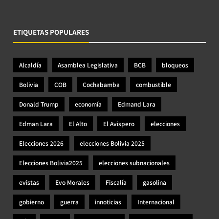
ETIQUETAS POPULARES
Alcaldía
Asamblea Legislativa
BCB
bloqueos
Bolivia
COB
Cochabamba
combustible
Donald Trump
economía
Edmand Lara
Edman Lara
El Alto
El Avispero
elecciones
Elecciones 2026
elecciones Bolivia 2025
Elecciones Bolivia2025
elecciones subnacionales
evistas
Evo Morales
Fiscalía
gasolina
gobierno
guerra
innoticias
Internacional