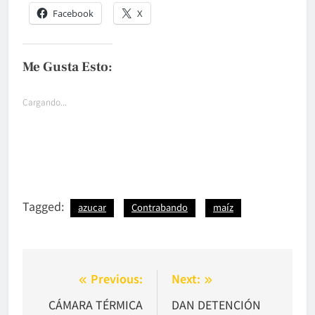
Facebook
X
Me Gusta Esto:
Cargando...
Tagged:
azucar
Contrabando
maíz
Navegación
Previous:
Next:
de
CÁMARA TÉRMICA
DAN DETENCIÓN