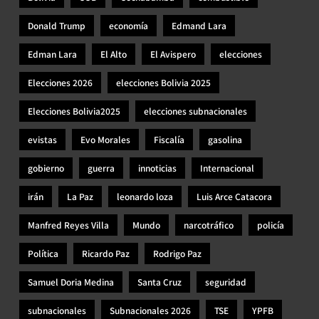
Donald Trump
economía
Edmand Lara
Edman Lara
El Alto
El Avispero
elecciones
Elecciones 2026
elecciones Bolivia 2025
Elecciones Bolivia2025
elecciones subnacionales
evistas
Evo Morales
Fiscalía
gasolina
gobierno
guerra
innoticias
Internacional
irán
La Paz
leonardo loza
Luis Arce Catacora
Manfred Reyes Villa
Mundo
narcotráfico
policía
Política
Ricardo Paz
Rodrigo Paz
Samuel Doria Medina
Santa Cruz
seguridad
subnacionales
Subnacionales 2026
TSE
YPFB