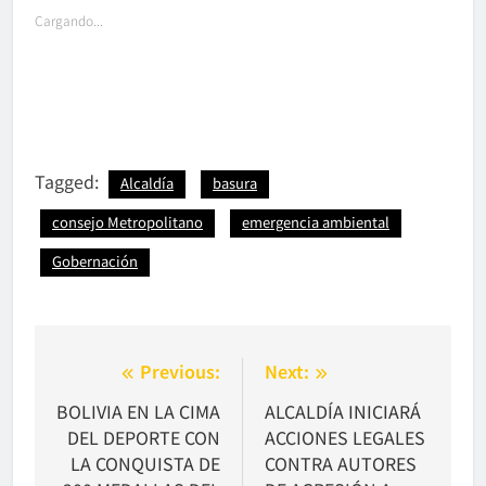
Cargando...
Tagged:
Alcaldía
basura
consejo Metropolitano
emergencia ambiental
Gobernación
Navegación
Previous:
Next:
de
BOLIVIA EN LA CIMA
ALCALDÍA INICIARÁ
DEL DEPORTE CON
ACCIONES LEGALES
entradas
LA CONQUISTA DE
CONTRA AUTORES