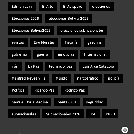
Edman Lara
El Alto
El Avispero
elecciones
Elecciones 2026
elecciones Bolivia 2025
Elecciones Bolivia2025
elecciones subnacionales
evistas
Evo Morales
Fiscalía
gasolina
gobierno
guerra
innoticias
Internacional
irán
La Paz
leonardo loza
Luis Arce Catacora
Manfred Reyes Villa
Mundo
narcotráfico
policía
Política
Ricardo Paz
Rodrigo Paz
Samuel Doria Medina
Santa Cruz
seguridad
subnacionales
Subnacionales 2026
TSE
YPFB