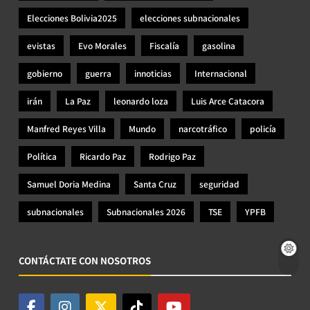
Elecciones Bolivia2025
elecciones subnacionales
evistas
Evo Morales
Fiscalía
gasolina
gobierno
guerra
innoticias
Internacional
irán
La Paz
leonardo loza
Luis Arce Catacora
Manfred Reyes Villa
Mundo
narcotráfico
policía
Política
Ricardo Paz
Rodrigo Paz
Samuel Doria Medina
Santa Cruz
seguridad
subnacionales
Subnacionales 2026
TSE
YPFB
CONTÁCTATE CON NOSOTROS