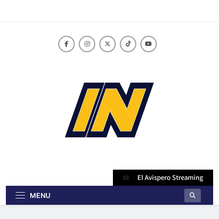
Skip
to
content
innoticiasbo.com
El Avispero Streaming
MENU