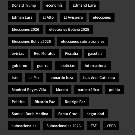
Donald Trump
economía
Edmand Lara
Edman Lara
El Alto
El Avispero
elecciones
Elecciones 2026
elecciones Bolivia 2025
Elecciones Bolivia2025
elecciones subnacionales
evistas
Evo Morales
Fiscalía
gasolina
gobierno
guerra
innoticias
Internacional
irán
La Paz
leonardo loza
Luis Arce Catacora
Manfred Reyes Villa
Mundo
narcotráfico
policía
Política
Ricardo Paz
Rodrigo Paz
Samuel Doria Medina
Santa Cruz
seguridad
subnacionales
Subnacionales 2026
TSE
YPFB