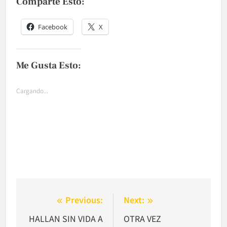
Comparte Esto:
Facebook
X
Me Gusta Esto:
Cargando...
Navegación
Previous:
Next:
de
HALLAN SIN VIDA A
OTRA VEZ