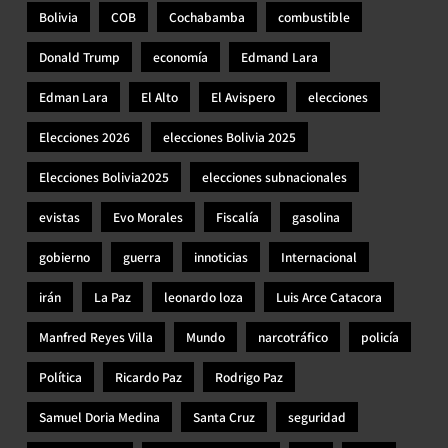
Bolivia
COB
Cochabamba
combustible
Donald Trump
economía
Edmand Lara
Edman Lara
El Alto
El Avispero
elecciones
Elecciones 2026
elecciones Bolivia 2025
Elecciones Bolivia2025
elecciones subnacionales
evistas
Evo Morales
Fiscalía
gasolina
gobierno
guerra
innoticias
Internacional
irán
La Paz
leonardo loza
Luis Arce Catacora
Manfred Reyes Villa
Mundo
narcotráfico
policía
Política
Ricardo Paz
Rodrigo Paz
Samuel Doria Medina
Santa Cruz
seguridad